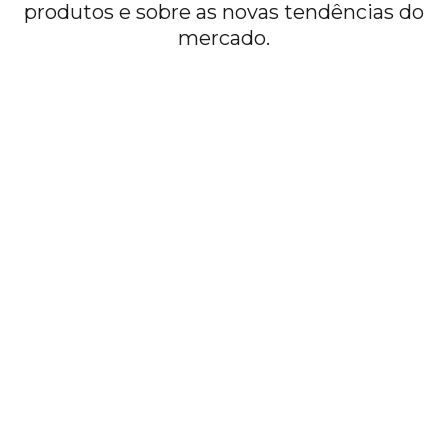
produtos e sobre as novas tendências do
mercado.
ACESSIBILIDADE
Normas de Elevadores: 5 itens
essenciais nos laudos
Saiba mais