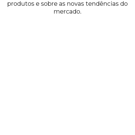
produtos e sobre as novas tendências do
mercado.
ACESSIBILIDADE
Normas de Elevadores: 5 itens
essenciais nos laudos
Saiba mais