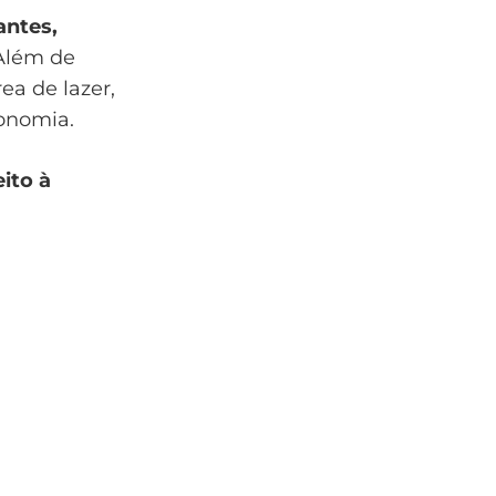
antes,
 Além de
ea de lazer,
onomia.
ito à