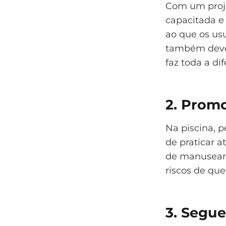
Com um proj
capacitada e
ao que os usu
também deve 
faz toda a di
2. Prom
Na piscina,
de praticar a
de manusear,
riscos de que
3. Segue