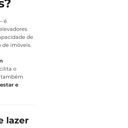
s?
— é
 elevadores
capacidade de
 de imóveis.
m
ilita o
mo também
estar e
 lazer