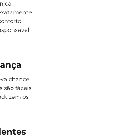
nica
 exatamente
conforto
esponsável
rança
ova chance
s são fáceis
reduzem os
dentes