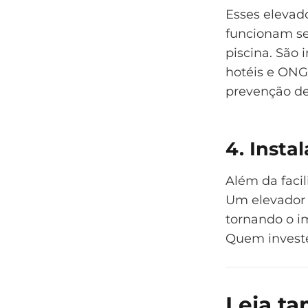
Esses elevad
funcionam se
piscina. São 
hotéis e ONG
prevenção de
4. Insta
Além da faci
Um elevador 
tornando o i
Quem invest
Leia ta