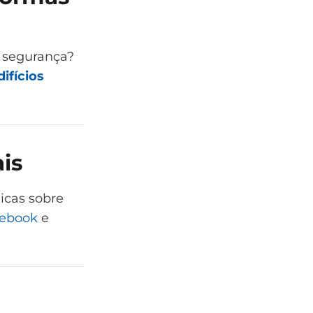
e segurança?
ifícios
is
dicas sobre
ebook
e