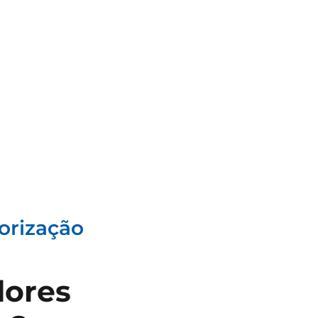
lorização
dores