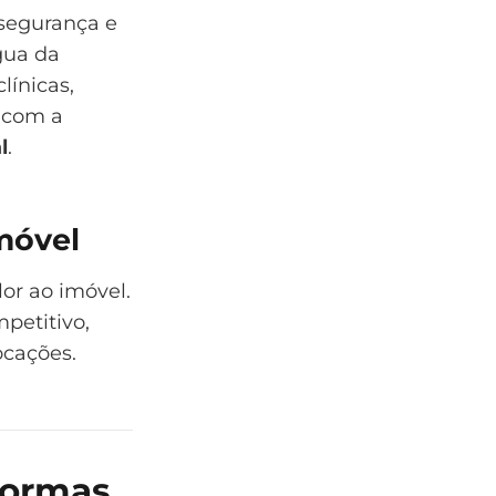
 segurança e
gua da
línicas,
 com a
l
.
imóvel
or ao imóvel.
petitivo,
ocações.
formas