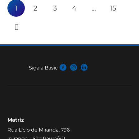
1
2
3
4
…
15
Siga a Basic
Matriz
Rua Lício de Miranda, 796
Ipiranga – São Paulo/SP