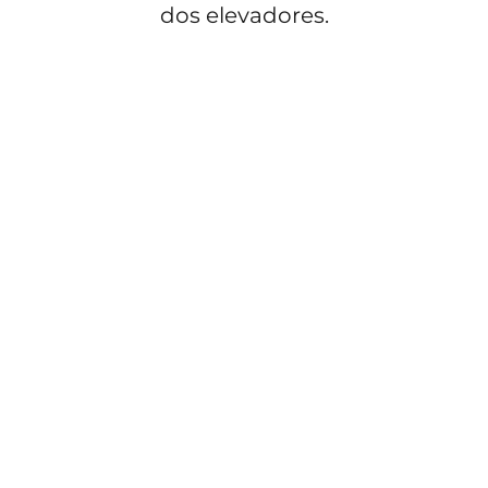
dos elevadores.
ACESSIBILIDADE
Normas de Elevadores: 5 itens
essenciais nos laudos
Normas de Elevadores: 5 Itens Essenciais para
Aprovação em Laudos As normas de elevadores
são muito mais do que exigências…